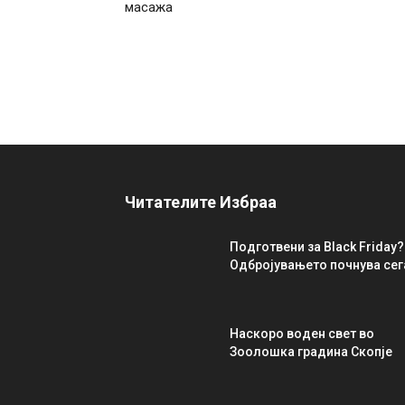
масажа
Читателите Избраа
Подготвени за Black Friday?
Одбројувањето почнува сег
Наскоро воден свет во
Зоолошка градина Скопје