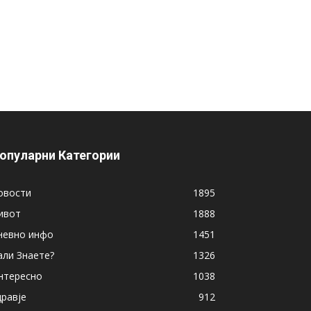
опуларни Категории
овости
1895
ивот
1888
невно инфо
1451
али Знаете?
1326
нтересно
1038
дравје
912