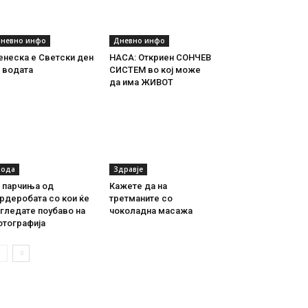
невно инфо
Дневно инфо
енеска е Светски ден
НАСА: Откриен СОНЧЕВ
 водата
СИСТЕМ во кој може
да има ЖИВОТ
ода
Здравје
0 парчиња од
Кажете да на
рдеробата со кои ќе
третманите со
гледате поубаво на
чоколадна масажа
отографија