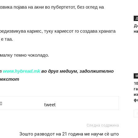
вика појава на акни во пубертетот, без оглед на
Д
Д
предизвикува кариес, туку кариесот го создава храната
на
е таа.
е малку темно чоколадо.
от
www.hybread.mk
во друг медиум, задолжително
М
 текстот
1
га
из
ф
tweet
Следна содржина
Зошто разводот на 21 година ме научи сè што