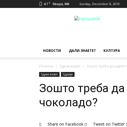
C
4.7
Sunday, December 8, 2019
Skopje, MK
Hybread
НОВОСТИ
ДАЛИ ЗНАЕТЕ?
КУЛТУРА
Почетна
Здрав живот
Зошто треба да јадете 
Здрав живот
Здравје
Зошто треба да
чоколадо?
Share on Facebook
Tweet on Twitter