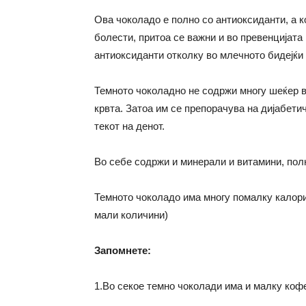
Ова чоколадо е полно со антиоксиданти, а к
болести, притоа се важни и во превенцијата
антиоксиданти отколку во млечното бидејќи
Темното чоколадно не содржи многу шеќер во
крвта. Затоа им се препорачува на дијабетич
текот на денот.
Во себе содржи и минерали и витамини, полн
Темното чоколадо има многу помалку калории
мали количини)
Запомнете:
1.Во секое темно чоколади има и малку кофе