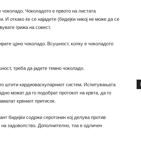
де чоколадо. Чоколадото е првото на листата
. И откако ќе се најадете (бидејќи никој не може да се
вувате грижа на совест.
ирате црно чоколадо. Всушност, колку е чоколадото
ност, треба да јадете темно чоколадо.
 го штити кардиоваскуларниот систем. Испитувањата
дно можат да го подобрат протокот на крвта, да го
амалат крвниот притисок.
ант бидејќи содржи серотонин кој делува против
о на задоволство. Дополнително, тоа е одличен