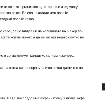
ои го штитат организмот од стареење и од многу
 против ракот. Во ова чоколадо има повеќе
 содржи повеќе какао.
 себе, па не влијае ни на количината на шеќер во
арите кои не можат, а да не каснат нешто слатко во
о е со магнезиум, калциум, калиум и железо.
, па затоа се препорачува и во некои диети (но во
ин, 100гр. чоколадо има кофеин колку 1 шолја кафе.