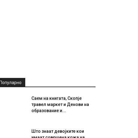
Популарно
Саем на книгата, Скопје
травел маркет и Денови на
образование и...
Што знаат девојките кои
имаат совршена кожа на