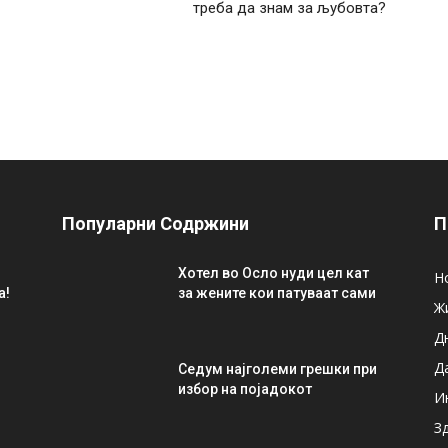
треба да знам за љубовта?
Популарни Содржини
П
Хотел во Осло нуди цел кат
Н
а!
за жените кои патуваат сами
Ж
Д
Д
Седум најголеми грешки при
избор на појадокот
И
З