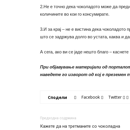
2.Не е точно дека чоколадото може да предиз
количините во кои го консумирате.
3.И за крај – не е вистина дека чоколадото 
што се задржува долго во устата, каква и да 
А сега, ако ви се јаде нешто благо – каснет
При објавување материјали од портал
наведете го изворот од кој е преземен
Facebook
Twitter
Сподели
Предходна содржина
Кажете да на третманите со чоколадна