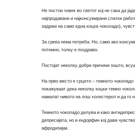
Не постои човек во светот кој не сака да ја
најпродавани и најконсумирани слатки работи
задржи на само една коцка чоколадо), чувст
За среќа нема потреба. Но, само ако консум
потемно, толку е поздраво.
Постојат неколку добри причини зошто, всуш
На прво место е срцето – темното чоколадо
покажуваат дека неколку коцки темно чокола
намалат нивото на лош холестерол и да го н
Темното чоколадо делува и како антидепрес
депресијата, но и ендорфин кој дава чувств
афродизијак.