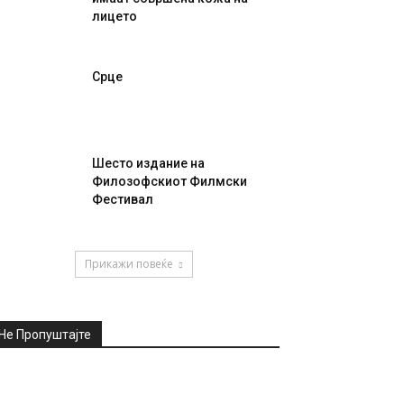
лицето
Срце
Шесто издание на
Филозофскиот Филмски
Фестивал
Прикажи повеќе
Не Пропуштајте