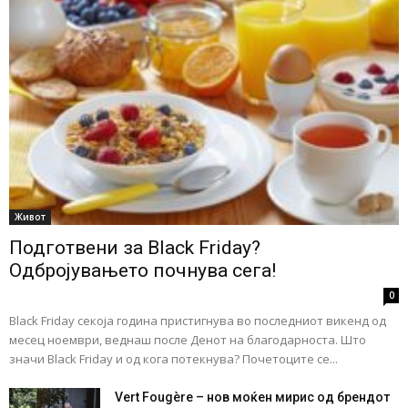
Живот
Подготвени за Black Friday?
Одбројувањето почнува сега!
0
Black Friday секоја година пристигнува во последниот викенд од
месец ноември, веднаш после Денот на благодарноста. Што
значи Black Friday и од кога потекнува? Почетоците се...
Vert Fougère – нов моќен мирис од брендот