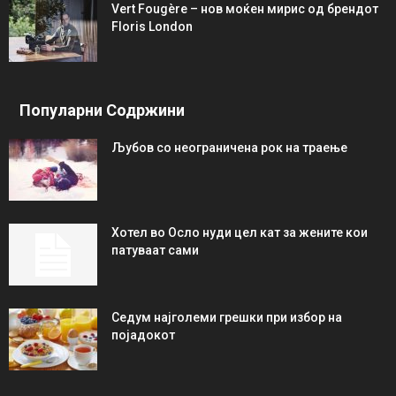
Vert Fougère – нов моќен мирис од брендот
Floris London
Популарни Содржини
Љубов со неограниченa рок на траење
Хотел во Осло нуди цел кат за жените кои
патуваат сами
Седум најголеми грешки при избор на
појадокот