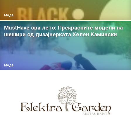
Мода
MustHave ова лето: Прекрасните модели на
шешири од дизајнерката Хелен Камински
Мода