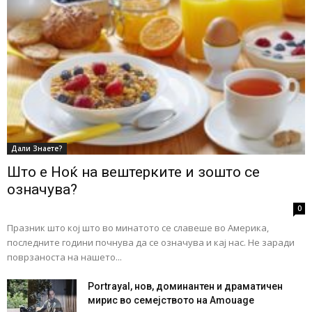
Дали Знаете?
Што е Ноќ на вештерките и зошто се
означува?
0
Празник што кој што во минатото се славеше во Америка,
последните години почнува да се означува и кај нас. Не заради
поврзаноста на нашето...
Portrayal, нов, доминантен и драматичен
мирис во семејството на Amouage