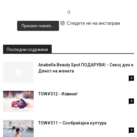
Следете не на инстаграм
Прикажи повеќе...
Последни содржини
Anabella Beauty Spot ПОДАРУВА! - Секој ден е
Денот на жената
0
TOW#512 - Извини!
0
TOW#511 – Сообраќајна култура
0