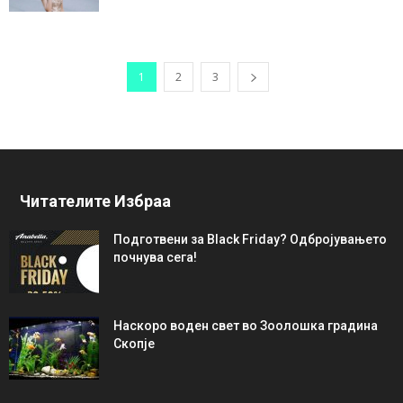
1
2
3
Читателите Избраа
Подготвени за Black Friday? Одбројувањето
почнува сега!
Наскоро воден свет во Зоолошка градина
Скопје