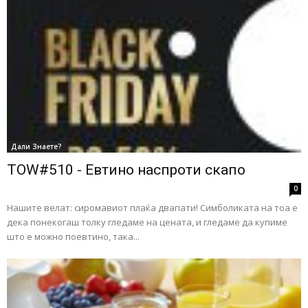
Дали Знаете?
TOW#510 - Евтино наспроти скапо
0
Нашите велат: сиромавиот плаќа двапати! Симболиката на тоа е
дека понекогаш толку гледаме на цената, и гледаме да купиме
што е можно поевтино, така...