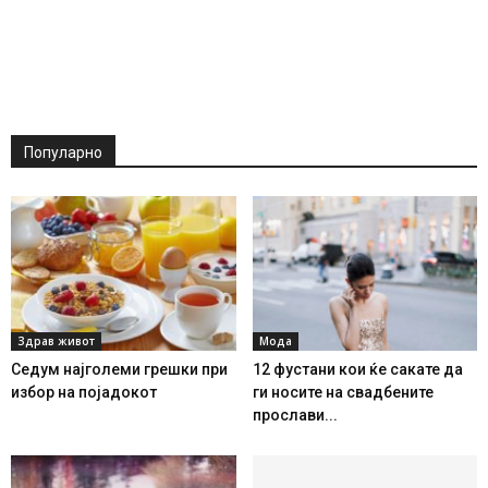
Популарно
Здрав живот
Мода
Седум најголеми грешки при
12 фустани кои ќе сакате да
избор на појадокот
ги носите на свадбените
прослави...