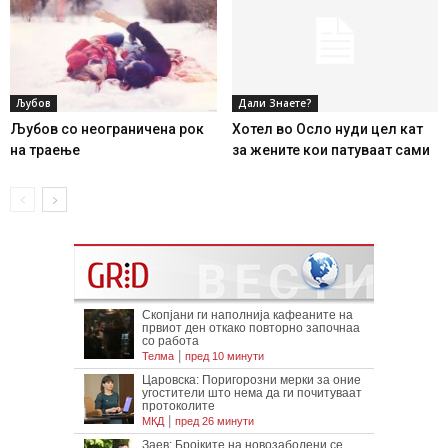
Љубов
Дали Знаете?
Љубов со неограниченa рок
Хотел во Осло нуди цел кат
на траење
за жените кои патуваат сами