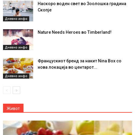
Наскоро воден свет во Зоолошка градина
Скопје
Дневно инфо
Nature Needs Heroes во Timberland!
Дневно инфо
Францускиот бренд за накит Nina Box со
нова локација во центарот...
Дневно инфо
Живот