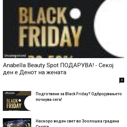
Технологија
Филм и Музика
Храна
More
Uncategorized
Anabella Beauty Spot ПОДАРУВА! - Секој
ден е Денот на жената
0
Подготвени за Black Friday? Одбројувањето
почнува сега!
Наскоро воден свет во Зоолошка градина
Скопје