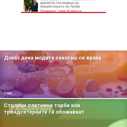
Доказ дека модата секогаш се враќа
Стил
Стилски платнени торби кои
трендсетерките ги обожаваат