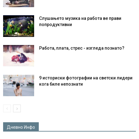
Слушањето музика на работа ве прави
попродуктивни
Работа, плата, стрес - изгледа познато?
9 историски фотографии на светски лидери
кога биле непознати
Дневно Инфо