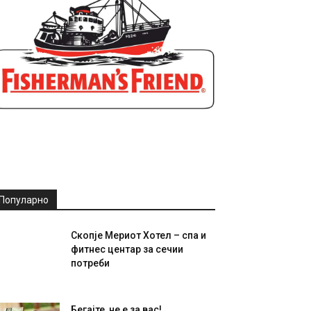
Популарно
Скопје Мериот Хотел – спа и
фитнес центар за сечии
потреби
Бегајте, не е за вас!