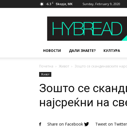
C
-6.3
Sunday, February 9, 2020
Skopje, MK
Hybread
НОВОСТИ
ДАЛИ ЗНАЕТЕ?
КУЛТУРА
Почетна
Живот
Зошто се скандинавските наро
Живот
Зошто се сканд
најсреќни на св
Share on Facebook
Tweet on Twitter