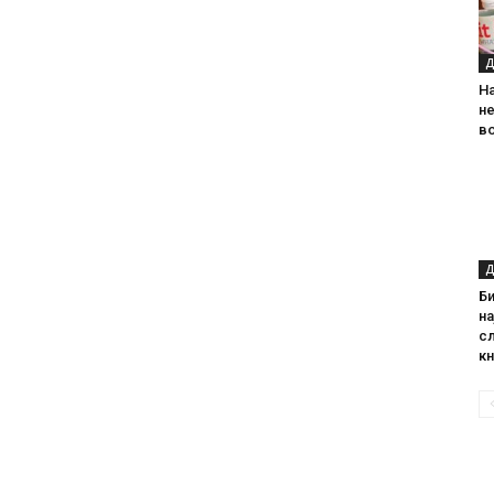
Д
На
н
в
Д
Б
на
с
кн