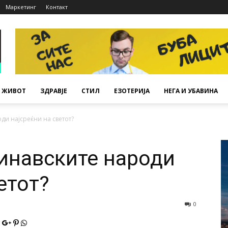
Маркетинг
Контакт
ЖИВОТ
ЗДРАВЈЕ
СТИЛ
ЕЗОТЕРИЈА
НЕГА И УБАВИНА
ди најсреќни на светот?
инавските народи
етот?
0