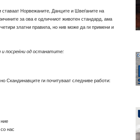
и ставаат Норвежаните, Данците и Швеѓаните на
причините за ова е одличниот животен стандард, ама
 четири златни правила, но нив може да ги примени и
и и посреќни од останатите:
, но Скандинавците ги почитуваат следниве работи:
 ние
со нас