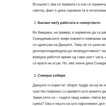
Всушност, ова се правила со кои се ограничу
сметка, факт е дека скромноста и почитувањ
Баланс меѓу работата и семејството
Во Америка, на пример, е нормално да се раб
Скандинавските земји повеќето компании за
се однесува на Данците. Таму не се цени ни
долгорочнодоведува до непродуктивност на
воведоа работно време од само шест часа, и
се врати на осум. Но, ова значи дека Сканд
Семејни собири
Данците го користат зборот
hygge
за кој не 
чувство поврзано со времето што можете да 
Замислете си – седите пред камин, пиете вк
среќа? Ова е нешто на што најголемиот дел 