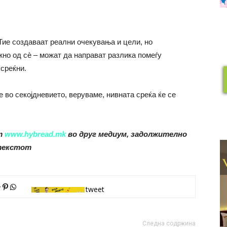
Тие создаваат реални очекувања и цели, но
жно од сè – можат да направат разлика помеѓу
 среќни.
 во секојдневието, веруваме, нивната среќа ќе се
от
www.hybread.mk
во друг медиум, задолжително
 текстот
tweet
Следна содржина