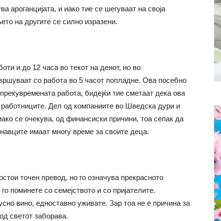
ва ароганцијата, и иако тие се шегуваат на своја
ето на другите се силно изразени.
оти и до 12 часа во текот на денот, но во
вршуваат со работа во 5 часот попладне. Ова посебно
 прекувремената работа, бидејќи тие сметаат дека ова
 работниците. Дел од компаниите во Шведска дури и
ако се очекува, од финансиски причини, тоа сепак да
инавците имаат многу време за своите деца.
постои точен превод, но го означува прекрасното
го поминете со семејството и со пријателите.
усно вино, едноставно уживате. Зар тоа не е причина за
од светот заборава.