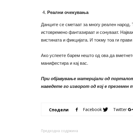
Реални очекувања
Данците се сметаат за многу реален народ. 
истовремено фантазираат и сонуваат. Најва
вистината и фикцијата. И токму тоа ги прави
Ако успеете барем нешто од ова да вметнете
манифестира и кај вас.
При објавување материјали од портал
наведете го изворот од кој е преземен
Facebook
Twitter
Сподели
Предходна содржина