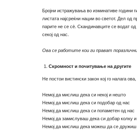
Бројни истражувања во изминативе години г
листата најсреќни нации во светот. Дел од 
парите не се сè. Скандинавците се водат од
секој од нас.
Ова се работите кои ги прават поразличн
Скромност и почитување на другите
Не постои вистински закон кој го налага ова
Немој да мислиш дека си некој и нешто
Немој да мислиш дека си подобар од нас
Немој да мислиш дека си попаметен од нас
Немој да замислуваш дека си добар колку и
Немој да мислиш дека можеш да се дружиш 