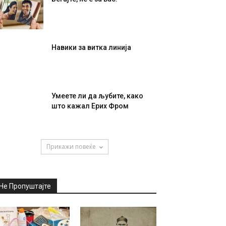
Навики за витка линија
Умеете ли да љубите, како
што кажал Ерих Фром
Прикажи повеќе
Не Пропуштајте