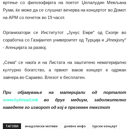
вртење со филозофијата на поетот Џелалудин Мевљана
Руми, ќе може да се слушнат вечерва на концертот во Домот
на АРМ со почеток во 19 часот.
Организатори се Институтот „Јунус Емре“ од Скопје во
соработка со Газијантеп универзитет од Турција и „Ипекјолу“
- Агенцијата за развој.
„Сема“ се наоѓа и на Листата на заштитено нематеријално
културно богатство, а првиот ваков концерт е одржан
завчера во Сараево. Влезот е бесплатен.
При објавување на материјали од порталот
www.hybread.mk
во друг медиум, задолжително
наведете го изворот од кој е преземен текстот
ТАГОВИ
анадолиски мотиви
дневно инфо
турски концерт