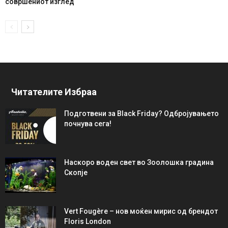
совршениот изглед
Читателите Избраа
Подготвени за Black Friday? Одбројувањето
почнува сега!
Наскоро воден свет во Зоолошка градина
Скопје
Vert Fougère – нов моќен мирис од брендот
Floris London