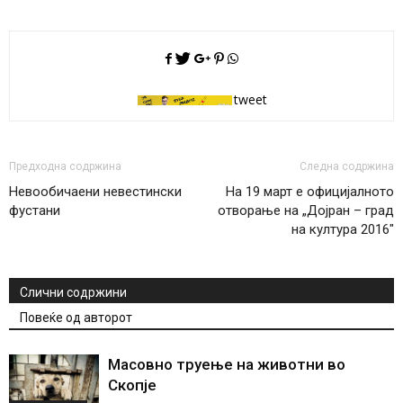
tweet
Предходна содржина
Следна содржина
Невообичаени невестински
На 19 март е официјалното
фустани
отворање на „Дојран – град
на култура 2016"
Слични содржини
Повеќе од авторот
Масовно труење на животни во
Скопје