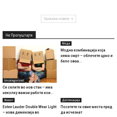
Прикажи повеќе
Не Пропуштајте
Мода
Модна комбинација која
нема смрт – облечете црно и
бело оваа...
Uncategorized
Се селите во нов стан – има
неколку важни работи кои...
Живот
Дестинација
Еstee Lauder Double Wear Light
Посетете ги овие места пред
– нова димензија во
да исчезнат