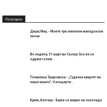
Популарно
Диџеј Мац - Моите три омилени македонски
песни
Во недела, 31 март во Скопје Зоо ќе се
одржи голем...
Пламенка Трајковска - „Гудачки квартет во
наше маало”, 4 концерти...
Бриж, Белгија - Бајка со мирис на чоколадо