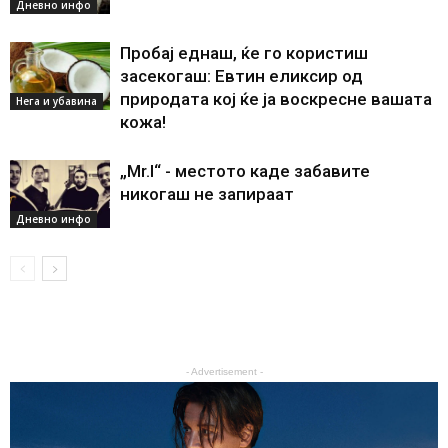
Дневно инфо
Пробај еднаш, ќе го користиш
засекогаш: Евтин еликсир од
природата кој ќе ја воскресне вашата
Нега и убавина
кожа!
„Mr.I“ - местото каде забавите
никогаш не запираат
Дневно инфо
- Advertisement -