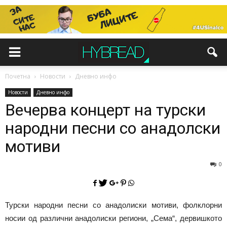
Почетна
Новости
Дневно инфо
Новости
Дневно инфо
Вечерва концерт на турски
народни песни со анадолски
мотиви
0
Турски народни песни со анадолиски мотиви, фолклорни
носии од различни анадолиски региони, „Сема“, дервишкото