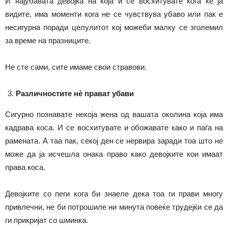
И најубавата девојка на која и се восхитувате кога ќе ја
видите, има моменти кога не се чувствува убаво или пак е
несигурна поради целулитот кој можеби малку се зголемил
за време на празниците.
Не сте сами, сите имаме свои стравови.
Различностите нè прават убави
Сигурно познавате некоја жена од вашата околина која има
кадрава коса. И се восхитувате и обожавате како и паѓа на
рамената. А таа пак, секој ден се нервира заради тоа што не
може да ја исчешла онака право како девојките кои имаат
права коса.
Девојките со пеги кога би знаеле дека тоа ги прави многу
привлечни, не би потрошиле ни минута повеќе трудејќи се да
ги прикријат со шминка.