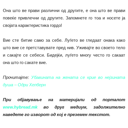
Она што ве прави различни од другите, е она што ве прави
повеќе привлечни од другите. Запомнете го тоа и носете ја
својата карактеристика гордо!
Вие сте битие само за себе. Луѓето ве гледаат онака како
што вие се претставувате пред нив. Уживајте во своето тело
и сакајте се себеси. Бидејќи, луѓето многу често го сакаат
она што го сакате вие.
Прочитајте:
Убавината на жената се крие во нејзината
душа – Одри Хепберн
При објавување на материјали од порталот
www.hybread.mk
во друг медиум, задолжително
наведете го изворот од кој е преземен текстот.