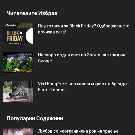
Читателите Избраа
Подготвени за Black Friday? Одбројувањето
почнува сега!
Наскоро воден свет во Зоолошка градина
Скопје
Vert Fougère – нов моќен мирис од брендот
Floris London
Популарни Содржини
Љубов со неограниченa рок на траење