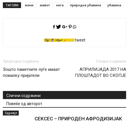
ТАГОВИ
жени
живот
нега
природна убавина
убавина
tweet
Предходна содржина
Следна содржина
Зошто паметните луѓе имаат
АПРИЛИЈАДА 2017 НА
помалку пријатели
ПЛОШТАДОТ ВО СКОПЈЕ
Слични содржини
Повеќе од авторот
Здравје
СЕКСЕС – ПРИРОДЕН АФРОДИЗИЈАК