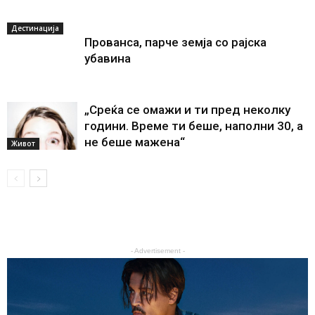
Дестинација
Прованса, парче земја со рајска
убавина
„Среќа се омажи и ти пред неколку
години. Време ти беше, наполни 30, а
не беше мажена“
Живот
- Advertisement -