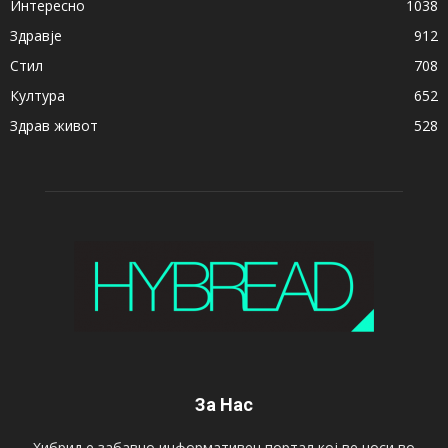
Интересно
1038
Здравје
912
Стил
708
Култура
652
Здрав живот
528
За Нас
Хибрид е забавно информативен портал кој ве носи во