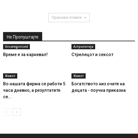
Прикажи повеќе
Не Пропуштајте
Uncategorized
Астрологија
Време е за карневал!
Стрелецот и сексот
Живот
Живот
Во нашата фирма се работи 5
Богатството низ очите на
часа дневно, а резултатите
децата - поучна приказна
се...