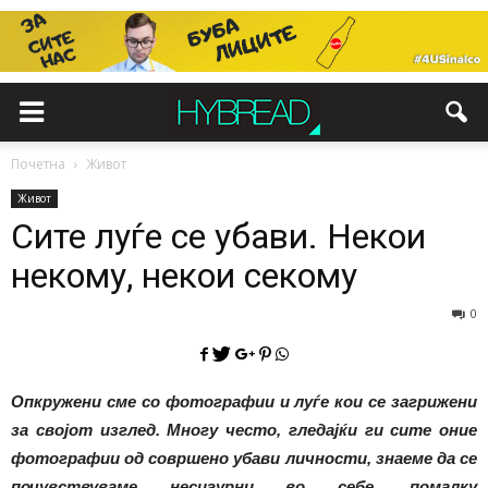
Почетна
Живот
Живот
Сите луѓе се убави. Некои
некому, некои секому
0
Опкружени сме со фотографии и луѓе кои се загрижени
за својот изглед. Многу често, гледајќи ги сите оние
фотографии од совршено убави личности, знаеме да се
почувствуваме несигурни во себе, помалку