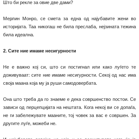
Што би рекле за овие две дами?
Мерлин Монро, се смета за една од најубавите жени во
историјата. Таа никогаш не била преслаба, нејзината тежина
била идеална.
2. Сите ние имаме несигурности
Не е важно кој си, што си постигнал или како луѓето те
доживуваат: сите ние имаме несигурности. Секој од нас има
своја маана која му ја руши самодовербата.
Она што треба да го знаеме е дека совршенство постои. Се
зависи од перцепцијата на нештата. Кога некој ви се допаѓа,
не ги забележувате мааните, тој човек за вас е совршен. За
другите луѓе, можеби не.