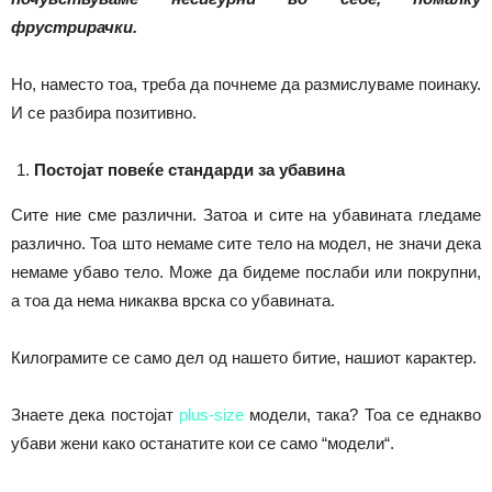
фрустрирачки.
Но, наместо тоа, треба да почнеме да размислуваме поинаку.
И се разбира позитивно.
Постојат повеќе стандарди за убавина
Сите ние сме различни. Затоа и сите на убавината гледаме
различно. Тоа што немаме сите тело на модел, не значи дека
немаме убаво тело. Може да бидеме послаби или покрупни,
а тоа да нема никаква врска со убавината.
Килограмите се само дел од нашето битие, нашиот карактер.
Знаете дека постојат
plus-size
модели, така? Тоа се еднакво
убави жени како останатите кои се само “модели“.