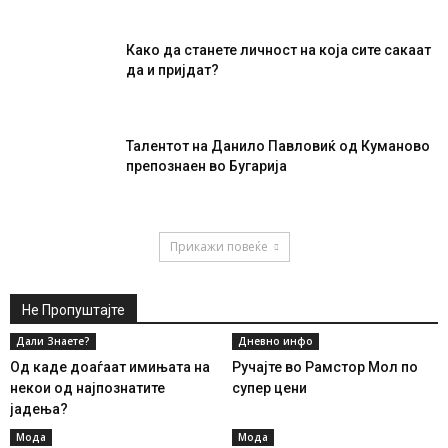
Како да станете личност на која сите сакаат
да и пријдат?
Талентот на Данило Павловиќ од Куманово
препознаен во Бугарија
Прикажи повеќе
Не Пропуштајте
Дали Знаете?
Дневно инфо
Од каде доаѓаат имињата на
Ручајте во Рамстор Мол по
некои од најпознатите
супер цени
јадења?
Мода
Мода