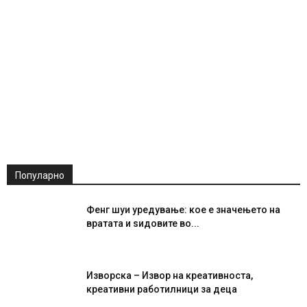
Популарно
Фенг шуи уредување: кое е значењето на
вратата и ѕидовите во...
Изворска – Извор на креативноста,
креативни работилници за деца