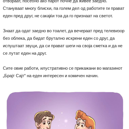
отвораат, посебно ако парот почне да живее заедно.
Стануваат многу блиски, па голем дел од работите ги прават
еден пред друг, не сакајќи тоа да го признаат на светот.
Знаат да одат заедно во тоалет, да вечераат пред телевизор
без облека, да бидат брутално искрени еден со друг, да
испуштаат звуци, да си прават шеги на своја сметка и да не
се лутат еден на друг.
Сите овие работи, илустративно се прикажани во магазинот
„Брајт Сајт“ на еден интересен и комичен начин.