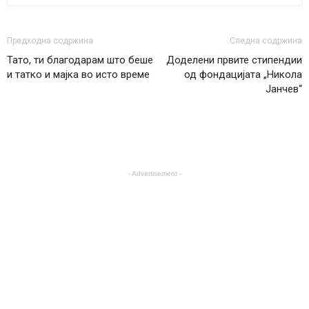
Предходна содржина
Следна содржина
Тато, ти благодарам што беше
Доделени првите стипендии
и татко и мајка во исто време
од фондацијата „Никола
Јанчев“
- Advertisement -