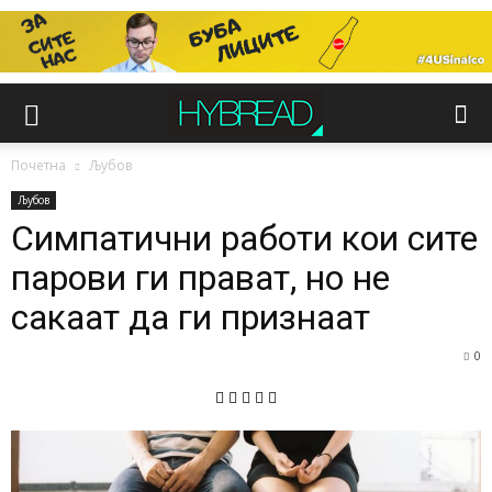
Почетна
Љубов
Љубов
Симпатични работи кои сите
парови ги прават, но не
сакаат да ги признаат
0