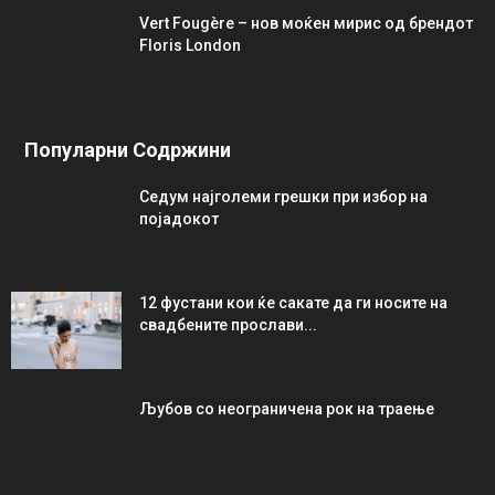
Vert Fougère – нов моќен мирис од брендот
Floris London
Популарни Содржини
Седум најголеми грешки при избор на
појадокот
12 фустани кои ќе сакате да ги носите на
свадбените прослави...
Љубов со неограниченa рок на траење