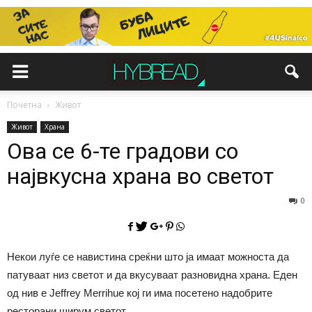
Почетна
Живот
Живот
Храна
Ова се 6-те градови со
највкусна храна во светот
0
Некои луѓе се навистина среќни што ја имаат можноста да
патуваат низ светот и да вкусуваат разновидна храна. Еден
од нив е Jeffrey Merrihue кој ги има посетено надобрите
ресторани ширум светот.