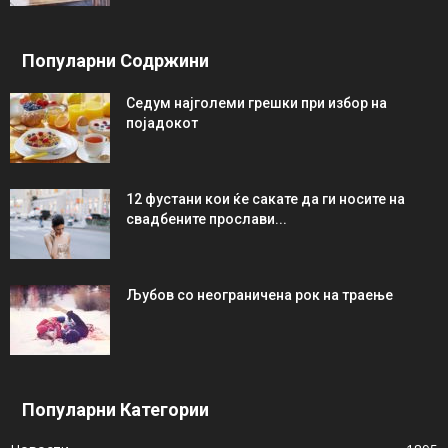
Популарни Содржини
Седум најголеми грешки при избор на
појадокот
12 фустани кои ќе сакате да ги носите на
свадбените прослави...
Љубов со неограниченa рок на траење
Популарни Категории