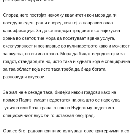
Според него постојат неколку квалитети кои мора да ги
поседува еден град и според кои тој ја направил оваа
класификација. За да се издвојат градовите со највкусна
храна во светот, тие мора да посетуваат врвна услуга,
ексклузивност и познавање во кулинарството како и можност
за вкусна, но евтина храна. Мора да бидат веродостојни за
градот, стандардите но, исто така и кујната која е специфична
за таа област која исто така треба да биде богата
разновидни вкусови.
За жал не е секаде така, бидејќи некои градови како на
пример Париз, имаат недостаток на она што се нарекува
-улична или брза храна, а пак на Њујорк му недостига
специфичниот вкус би го истакнал овој град.
Ова се 6те градови кои ги исполнуваат овие критериуми, а со