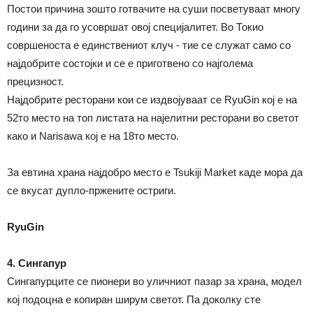
Постои причина зошто готвачите на суши посветуваат многу
години за да го усовршат овој специјалитет. Во Токио
совршеноста е единствениот клуч - тие се служат само со
најдобрите состојки и се е приготвено со најголема
прецизност.
Најдобрите ресторани кои се издвојуваат се RyuGin кој е на
52то место на топ листата на најелитни ресторани во светот
како и Narisawa кој е на 18то место.
За евтина храна најдобро место е Tsukiji Market каде мора да
се вкусат дупло-пржените остриги.
RyuGin
4. Сингапур
Сингапурците се пионери во уличниот пазар за храна, модел
кој подоцна е копиран ширум светот. Па доколку сте