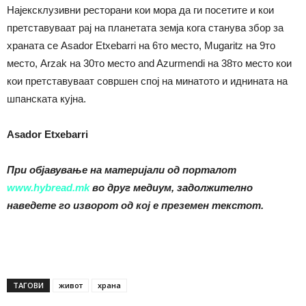
Најексклузивни ресторани кои мора да ги посетите и кои
претставуваат рај на планетата земја кога станува збор за
храната се Asador Etxebarri на 6то место, Mugaritz на 9то
место, Arzak на 30то место and Azurmendi на 38то место кои
кои претставуваат совршен спој на минатото и иднината на
шпанската кујна.
Asador Etxebarri
При објавување на материјали од порталот
www.hybread.mk
во друг медиум, задолжително
наведете го изворот од кој е преземен текстот.
ТАГОВИ
живот
храна