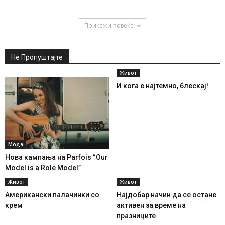
Прикажи повеќе
Не Пропуштајте
Живот
И кога е најтемно, блескај!
Мода
Нова кампања на Parfois “Our
Model is a Role Model”
Живот
Живот
Американски палачинки со
Најдобар начин да се остане
крем
активен за време на
празниците