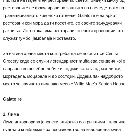
листата на Најелитни ресторани во светот, бидејќи многу од
рестораните се фокусирани на заштита на наследството на
традиционалното креолско готвење. Galatoire е на врвот
ресторани кои мора да ги посетите, со своите зачудувачки
ракчиња. Исто така, има ресторани со епски пропорции што
служат гумбо, јамбалаја и останато.
За евтина храна места кои треба да се посетат се Central
Grocery каде се служи легендарниот muffaletta сендвич кој е
направен во посебно лебче и содржи салата од маслинки,
мортадела, моцарела и др состојки. Додека пак најдоброто
место за зачинето пилешко месо е Willie Mae’s Scotch House.
Galatoire
2. Лима
Лима инкорпорира јапонски влијанија со три клими - планина,
џунгла и крајбрежје - за производство на извонредна кујна