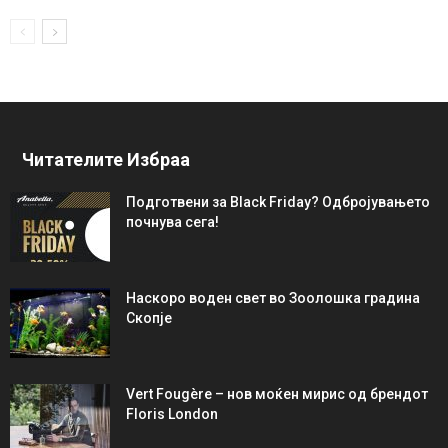
Читателите Избраа
Подготвени за Black Friday? Одбројувањето
почнува сега!
Наскоро воден свет во Зоолошка градина
Скопје
Vert Fougère – нов моќен мирис од брендот
Floris London