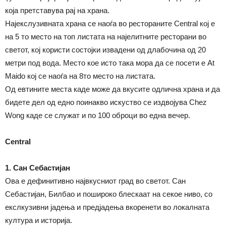
која претставува рај на храна.
Најекслузивната храна се наоѓа во рестораните Central кој е
на 5 то место на топ листата на најелитните ресторани во
светот, кој користи состојки извадени од длабочина од 20
метри под вода. Место кое исто така мора да се посети е At
Maido кој се наоѓа на 8то место на листата.
Од евтините места каде може да вкусите одлична храна и да
бидете дел од едно поинакво искуство се издвојува Chez
Wong каде се служат и по 100 оброци во една вечер.
Central
1. Сан Себастијан
Ова е дефинитивно највкусниот град во светот. Сан
Себастијан, Билбао и пошироко блескаат на секое ниво, со
екслкузивни јадења и предјадења вкоренети во локалната
култура и историја.