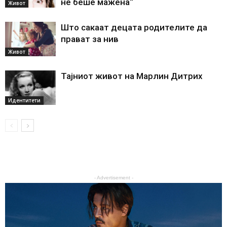
не беше мажена“
Живот
Што сакаат децата родителите да
прават за нив
Живот
Тајниот живот на Марлин Дитрих
Идентитети
- Advertisement -