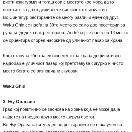
вистински гурмани тогаш ова е местото кое мора да го
посетите за да го доживеете вистинското искуство.
Во Сингапур рестораните се многу различи еден од друг.
Waku Ghin се наоѓа на 39то место со само две простории за
ручање додека пак ресторанот André кој се наоѓа на 14 место
се ориентира според насоките од уличниот пазар за храна.
Кога станува збор за евтино место за храна дефинитивно
најдобар е уличниот пазар кој претставува сигурно и чисто
место богато со разновидни вкусови.
Waku Ghin
3. Њу Орлеанс
Град кој практично се заснова на храна која не може да ја
најдете на ниедно друго место ширум светот.
Во Њу Орлеанс ниту еден од рестораните не е вклучен во