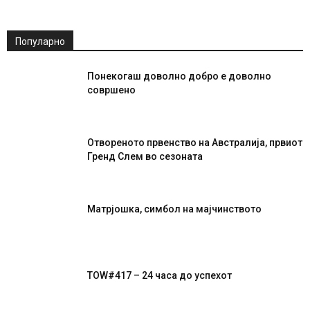
Популарно
Понекогаш доволно добро е доволно
совршено
Отвореното првенство на Австралија, првиот
Гренд Слем во сезоната
Матрјошка, симбол на мајчинството
TOW#417 – 24 часа до успехот