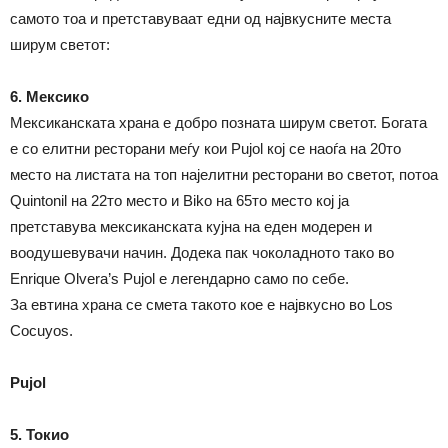
самото тоа и претставуваат едни од највкусните места
ширум светот:
6. Мексико
Мексиканската храна е добро позната ширум светот. Богата
е со елитни ресторани меѓу кои Pujol кој се наоѓа на 20то
место на листата на топ најелитни ресторани во светот, потоа
Quintonil на 22то место и Biko на 65то место кој ја
претставува мексиканската кујна на еден модерен и
воодушевувачи начин. Додека пак чоколадното тако во
Enrique Olvera’s Pujol е легендарно само по себе.
За евтина храна се смета такото кое е највкусно во Los
Cocuyos.
Pujol
5. Токио