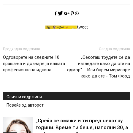
tweet
Предходна содржина
Следна содржина
Одговорете на следните 10
„Секогаш трудете се да
прашања и дознајте ја вашата
изгледате како да сте на
професионална иднина
одмор“ … Или барем мирисајте
како да сте - Том Форд
Слични содржини
Повеќе од авторот
„Среќа се омажи и ти пред неколку
години. Време ти беше, наполни 30, а