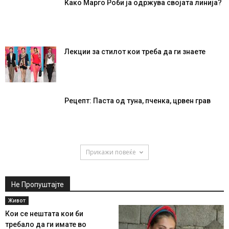
Како Марго Роби ја одржува својата линија?
Лекции за стилот кои треба да ги знаете
Рецепт: Паста од туна, пченка, црвен грав
Прикажи повеќе
Не Пропуштајте
Живот
Кои се нештата кои би
требало да ги имате во