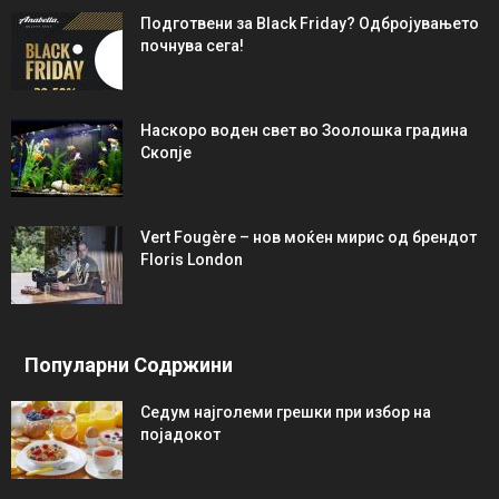
Подготвени за Black Friday? Одбројувањето
почнува сега!
Наскоро воден свет во Зоолошка градина
Скопје
Vert Fougère – нов моќен мирис од брендот
Floris London
Популарни Содржини
Седум најголеми грешки при избор на
појадокот