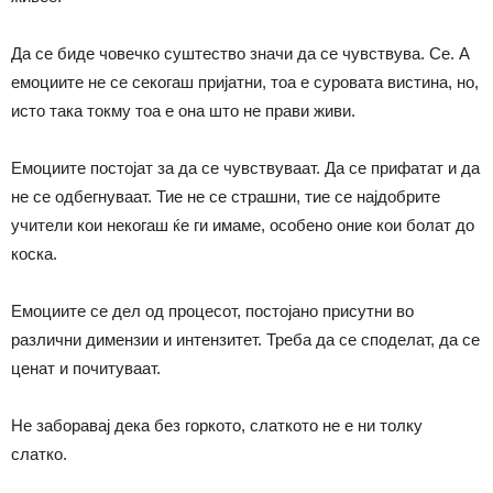
Да се биде човечко суштество значи да се чувствува. Се. А
емоциите не се секогаш пријатни, тоа е суровата вистина, но,
исто така токму тоа е она што не прави живи.
Емоциите постојат за да се чувствуваат. Да се прифатат и да
не се одбегнуваат. Тие не се страшни, тие се најдобрите
учители кои некогаш ќе ги имаме, особено оние кои болат до
коска.
Емоциите се дел од процесот, постојано присутни во
различни димензии и интензитет. Треба да се споделат, да се
ценат и почитуваат.
Не заборавај дека без горкото, слаткото не е ни толку
слатко.