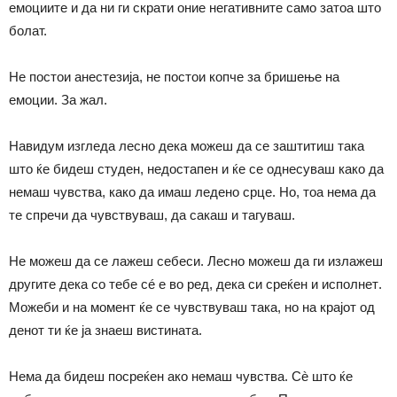
емоциите и да ни ги скрати оние негативните само затоа што
болат.
Не постои анестезија, не постои копче за бришење на
емоции. За жал.
Навидум изгледа лесно дека може
ш
да се заштити
ш
така
што ќе бид
еш студен,
недостап
ен
и ќе се однесува
ш
како да
немаш чувства, како да има
ш
ледено срце. Но, тоа нема да
те
спречи да чувствув
аш, да с
ака
ш
и тагува
ш.
Не може
ш
да се лаже
ш
себеси. Лесно може
ш
да ги излажеш
другите дека со
тебе
сé е во ред, дека с
и
среќ
ен
и исполне
т
.
Можеби и на момент ќе се чувствува
ш
така, но на крајот од
денот
ти ќе
ја знае
ш
вистината.
Нема да биде
ш
посре
ќен
ако нем
аш
чувства. Сè што ќе