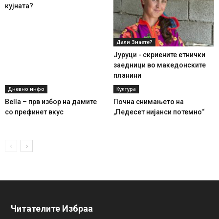
кујната?
Дали Знаете?
Јуруци - скриените етнички
заедници во македонските
планини
Дневно инфо
Култура
Bella – прв избор на дамите
Почна снимањето на
со префинет вкус
„Педесет нијанси потемно“
Читателите Избраа