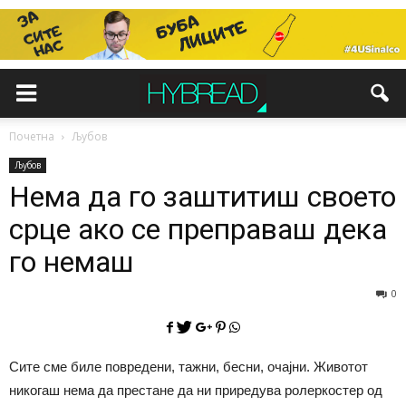
Почетна
Љубов
Љубов
Нема да го заштитиш своето
срце ако се преправаш дека
го немаш
0
Сите сме биле повредени, тажни, бесни, очајни. Животот
никогаш нема да престане да ни приредува ролеркостер од