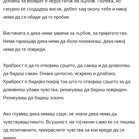
добие
ш
за возврат е недостаток на љубов. Полека, но
сигурно ќе создаде
ш
висок, дебел ѕид околу
тебе
и никој
нема да се обиде да го пробие.
Вистината е дека нема замена за љубов
, за пријателство
.
Нема гаранција дека нема да боли понекогаш, дека никој
нема да
те
повреди.
Храброст е да го отвориш срцето, да сакаш и да дозволиш
да бидеш сакан. Онака целосно, искрено и длабоко.
Храброст е бидејќи покрај тоа што го отвора
ш
срцето за да
доживе
еш
убави чувства, ризикуваш да бидеш повреден.
Ризикува
ш
да бидеш згазен
.
Ако глуми
ш
дека нема
ш
срце, не значи дека нема да
чувствува
ш
ништо.
Всушност, на тој начин само ќе се лишиш
од позитивните, прекрасните чувства за кои вреди да се
живее.