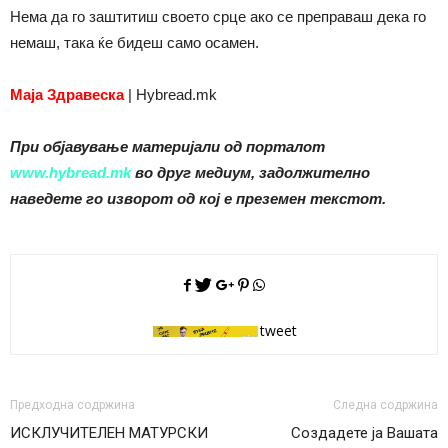
Нема да го заштитиш своето срце ако се преправаш дека го
немаш
, така ќе бидеш само осамен.
Маја Здравеска
| Hybread.mk
При објавување материјали од порталот
www.hybread.mk
во друг медиум, задолжително
наведете го изворот од кој е преземен текстот.
tweet
Предходна содржина
Следна содржина
ИСКЛУЧИТЕЛЕН МАТУРСКИ
Создадете ја Вашата