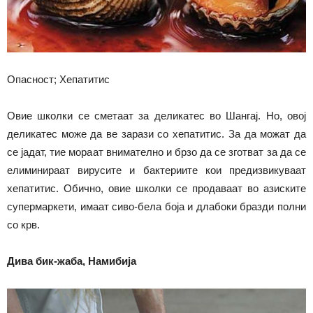
Опасност; Хепатитис
Овие школки се сметаат за деликатес во Шангај. Но, овој
деликатес може да ве зарази со хепатитис. За да можат да
се јадат, тие мораат внимателно и брзо да се зготват за да се
елиминираат вирусите и бактериите кои предизвикуваат
хепатитис. Обично, овие школки се продаваат во азиските
супермаркети, имаат сиво-бела боја и длабоки бразди полни
со крв.
Дива бик-жаба, Намибија