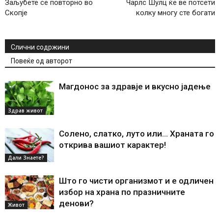
Заљубете се повторно во
Чарлс Шулц ќе ве потсети
Скопје
колку многу сте богати
Слични содржини
Повеќе од авторот
Магдонос за здравје и вкусно јадење
Здрав живот
Солено, слатко, луто или… Храната го
открива вашиот карактер!
Дали Знаете?
Што го чисти организмот и е одличен
избор на храна по празничните
денови?
Живот