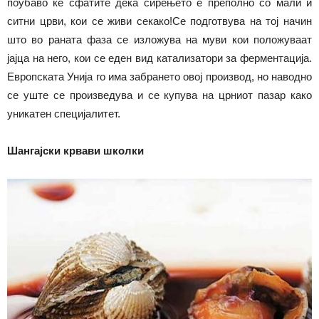
поубаво ќе сфатите дека сирењето е преполно со мали и
ситни црви, кои се живи секако!Се подготвува на тој начин
што во раната фаза се изложува на муви кои положуваат
јајца на него, кои се еден вид катализатори за ферментација.
Европската Унија го има забрането овој производ, но наводно
се уште се произведува и се купува на црниот пазар како
уникатен специјалитет.
Шангајски крвави школки