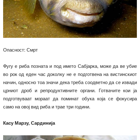
Опасност: Смрт
Фугу е риба позната и под името Сабјарка, може да ве убие
во рок од еден час доколку не е подготвена на вистинскиот
начин, односно тоа значи дека треба соодветно да се извади
црниот дроб и репродуктивните органи. Готвачите кои ја
подготвуваат мораат да поминат обука која се фокусира
само на овој вид риба и трае три години.
Касу Марзу, Сардинија