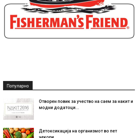
Популарно
Отворен повик за учество на саем за накит и
модни додатоци...
Детоксикација на организмот во пет
чекори…