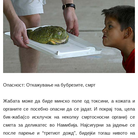
Опасност: Откажување на бубрезите, смрт
Жабата може да биде минско поле од токсини, а кожата и
органите се посебно опасни да се јадат. И покрај тоа, цела
бик-жаба(со исклучок на неколку смртосносни органи) се
смета за деликатес во Намибија. Најсигурни за јадење се
после парење и “третиот дожд”, бидејќи тогаш нивото на