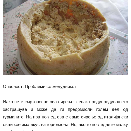
Опасност: Проблеми со желудникот
Иако не е смртоносно ова сирење, сепак предупредувањето
застрашува и може да ги предомисли голем дел од
гурманите. На прв поглед ова е само сирење од италијански
овци кое има вкус на горгонзола. Но, ако го погледнете малку