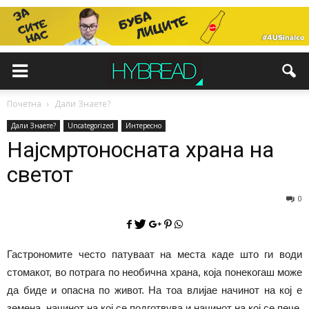
Почетна
Дали Знаете?
Дали Знаете?
Uncategorized
Интересно
Најсмртоносната храна на
светот
0
Гастрономите често патуваат на места каде што ги води
стомакот, во потрага по необична храна, која понекогаш може
да биде и опасна по живот. На тоа влијае начинот на кој е
земена, начинот на кој се подготвува и начинот на кој се пече,