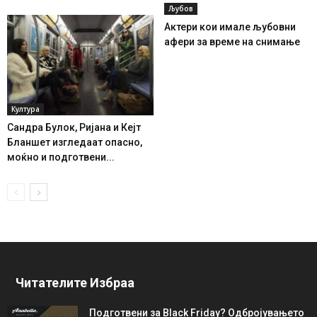
Љубов
Актери кои имале љубовни
афери за време на снимање
Култура
Сандра Булок, Ријана и Кејт
Бланшет изгледаат опасно,
моќно и подготвени...
Читателите Избраа
Подготвени за Black Friday? Одбројувањето