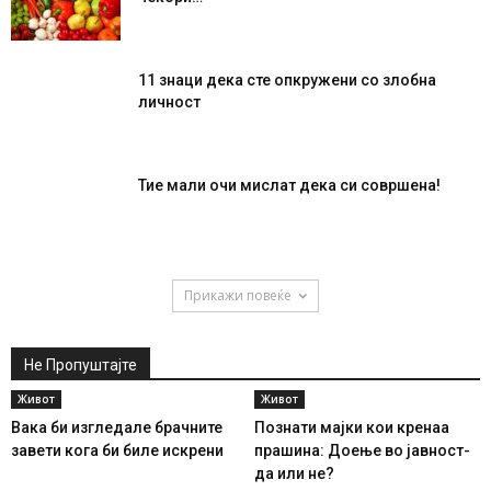
11 знаци дека сте опкружени со злобна
личност
Тие мали очи мислат дека си совршена!
Прикажи повеќе
Не Пропуштајте
Живот
Живот
Вака би изгледале брачните
Познати мајки кои кренаа
завети кога би биле искрени
прашина: Доење во јавност-
да или не?