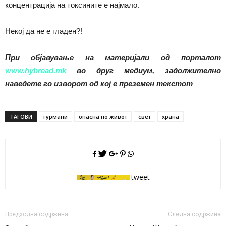
концентрација на токсините е најмало.
Некој да не е гладен?!
При објавување на материјали од порталот
www.hybread.mk
во друг медиум, задолжително
наведете го изворот од кој е преземен текстот
ТАГОВИ
гурмани
опасна по живот
свет
храна
tweet
Предходна содржина
Следна содржина