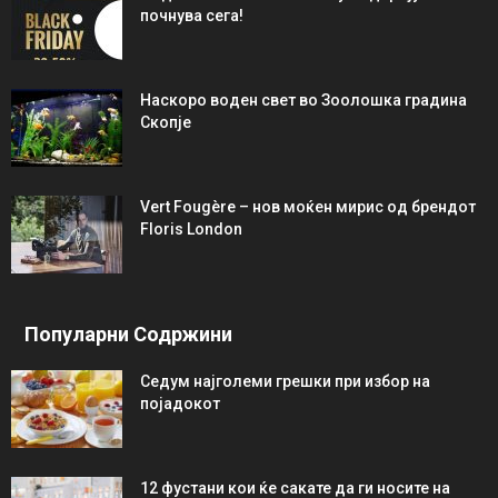
почнува сега!
Наскоро воден свет во Зоолошка градина
Скопје
Vert Fougère – нов моќен мирис од брендот
Floris London
Популарни Содржини
Седум најголеми грешки при избор на
појадокот
12 фустани кои ќе сакате да ги носите на