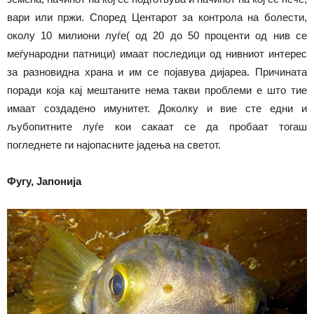
вари или пржи. Според Центарот за контрола на болести,
околу 10 милиони луѓе( од 20 до 50 проценти од нив се
меѓународни патници) имаат последици од нивниот интерес
за разновидна храна и им се појавува дијареа. Причината
поради која кај мештаните нема такви проблеми е што тие
имаат создадено имунитет. Доколку и вие сте едни и
љубопитните луѓе кои сакаат се да пробаат тогаш
погледнете ги најопасните јадења на светот.
Фугу, Јапонија