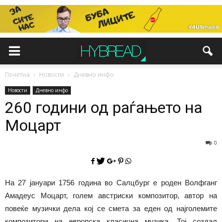
Почетна
Новости
Дневно инфо
Новости
Дневно инфо
260 години од раѓањето на
Моцарт
0
На 27 јануари 1756 година во Салцбург е роден Волфганг
Амадеус Моцарт, голем австриски композитор, автор на
повеќе музички дела кој се смета за еден од најголемите
композитори на европска класична музика. Тој создал