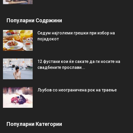
Популарни Содржини
Седум најголеми грешки при избор на
појадокот
12 фустани кои ќе сакате да ги носите на
свадбените прослави...
Љубов со неограниченa рок на траење
Популарни Категории