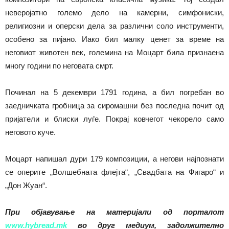
неверојатно големо дело на камерни, симфониски,
религиозни и оперски дела за различни соло инструменти,
особено за пијано. Иако бил малку ценет за време на
неговиот животен век, големина на Моцарт била признаена
многу години по неговата смрт.
Починал на 5 декември 1791 година, а бил погребан во
заедничката гробница за сиромашни без последна почит од
пријатели и блиски луѓе. Покрај ковчегот чекорело само
неговото куче.
Моцарт напишал дури 179 композиции, а негови најпознати
се оперите „Волшебната флејта“, „Свадбата на Фигаро“ и
„Дон Жуан“.
При објавување на материјали од порталот
www.hybread.mk
во друг медиум, задолжително