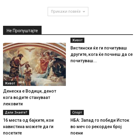
Прикажи повеќе
Не Пропуштајте
Живот
Вистински ќе ги почитуваш
другите, кога ќе почнеш да се
почитуваш...
Живот
Денеска е Водици, денот
кога водите стануваат
лековити
Дали Знаете?
Спорт
16 места од бајките, кои
НБА: Запад го победи Исток
навистина можете да ги
во меч со рекорден број
посетите
поени