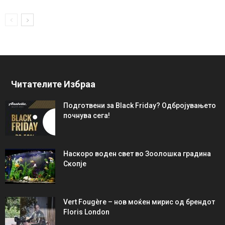
Читателите Избраа
Подготвени за Black Friday? Одбројувањето
почнува сега!
Наскоро воден свет во Зоолошка градина
Скопје
Vert Fougère – нов моќен мирис од брендот
Floris London