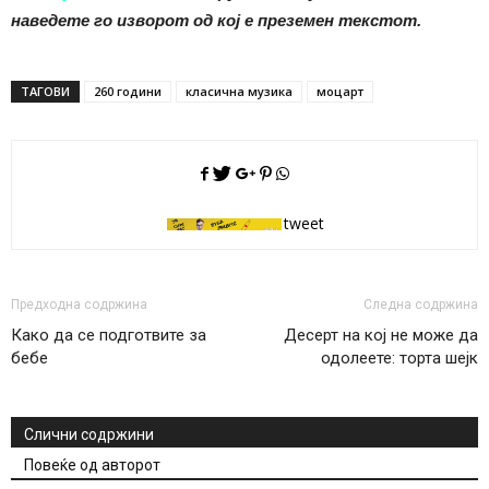
наведете го изворот од кој е преземен текстот.
ТАГОВИ
260 години
класична музика
моцарт
tweet
Предходна содржина
Следна содржина
Како да се подготвите за
Десерт на кој не може да
бебе
одолеете: торта шејк
Слични содржини
Повеќе од авторот