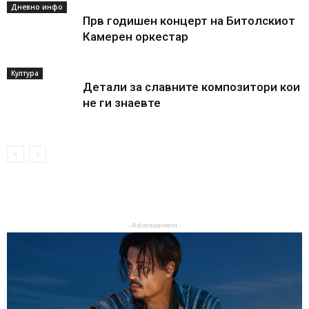
Дневно инфо
Прв годишен концерт на Битолскиот
Камерен оркестар
Култура
Детали за славните композитори кои
не ги знаевте
- Advertisement -