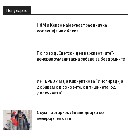
Популарно
H&M и Kenzo најавуваат заедничка
колекција на облека
По повод „Светски ден на животните“-
вечерва хуманитарна забава за бездомните
ИНТЕРВЈУ Маја Кикириткова “Инспирација
добивам од соновите, од тишината, од
далечината”
Осум постари љубовни двојки со
неверојатен стил