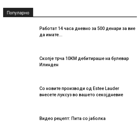
Популарно
Работат 14 часа дневно за 500 денари за вие
да имате...
Скопје трча 10КМ дебитираше на булевар
Илинден
Со новите производи од Estee Lauder
внесете луксуз во вашето секојдневие
Видео рецепт: Пита со јаболка