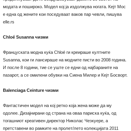
модата и пошироко. Модел кој ја издолжува ногата. Кејт Мос
е една од жените кои поседуваат ваков пар чевли, пишува
elle.rs
Chloé Susanna чизми
Француската модна куќа Chloé ги креираше култните
Susanna, кои ги лансираше на модните писти во 2008 година.
И после 8 години, тие се уште се едни од најбараните на
пазарот, а се омилени обувки на Сиена Милер и Кејт Босворт.
Balenciaga Ceinture чизми
Фантастичен модел на кој ретко која жена може да му
одолее. Дизајнирани од страна на оваа париска куќа, од
тогашниот креативен директор Николас Чезкуере, а
претставени во рамките на пролет/лето колекцијата 2011