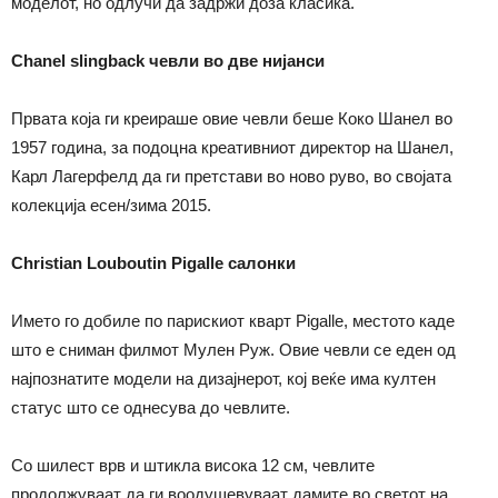
моделот, но одлучи да задржи доза класика.
Chanel slingback чевли во две нијанси
Првата која ги креираше овие чевли беше Коко Шанел во
1957 година, за подоцна креативниот директор на Шанел,
Карл Лагерфелд да ги претстави во ново руво, во својата
колекција есен/зима 2015.
Christian Louboutin Pigalle салонки
Името го добиле по парискиот кварт Pigalle, местото каде
што е сниман филмот Мулен Руж. Овие чевли се еден од
најпознатите модели на дизајнерот, кој веќе има култен
статус што се однесува до чевлите.
Со шилест врв и штикла висока 12 см, чевлите
продолжуваат да ги воодушевуваат дамите во светот на