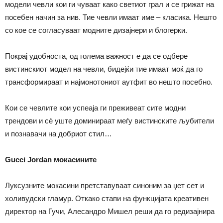
модели чевли кои ги чуваат како светиот грал и се грижат на
посебен начин за нив. Тие чевли имаат име – класика. Нешто
со кое се согласуваат модните дизајнери и блогерки.
Покрај удобноста, од голема важност е да се одбере
вистинскиот модел на чевли, бидејќи тие имаат моќ да го
трансформираат и најмонотониот аутфит во нешто посебно.
Кои се чевлите кои успеаја ги преживеат сите модни
трендови и сè уште доминираат меѓу вистинските љубители
и познавачи на добриот стил…
Gucci Jordan мокасините
Луксузните мокасини претставуваат синоним за џет сет и
холивудски гламур. Откако стапи на функцијата креативен
директор на Гучи, Алесандро Мишел реши да го редизајнира