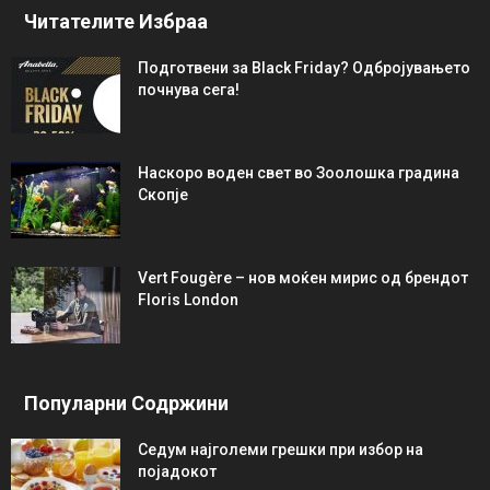
Читателите Избраа
Подготвени за Black Friday? Одбројувањето
почнува сега!
Наскоро воден свет во Зоолошка градина
Скопје
Vert Fougère – нов моќен мирис од брендот
Floris London
Популарни Содржини
Седум најголеми грешки при избор на
појадокот