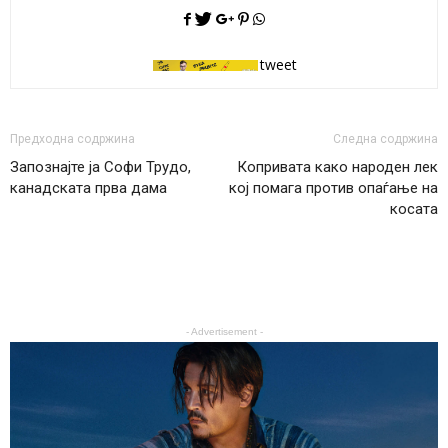
tweet
Предходна содржина
Следна содржина
Запознајте ја Софи Трудо,
Копривата како народен лек
канадската прва дама
кој помага против опаѓање на
косата
- Advertisement -