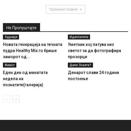
Прикажи повеќе
Не Пропуштајте
Здравје
Идентитети
Новата генерација на течната
Уметник кој патува низ
пудра Healthy Mix го брише
светот за да фотографира
заморот од...
прозорци
Живот
Дали Знаете?
Еден ден од минатата
Денарот слави 24 години
недела на
постоење
познатите(галерија)