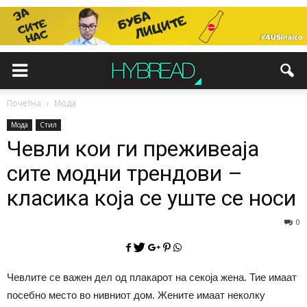
Почетна
Мода
Мода
Стил
Чевли кои ги преживеаја
сите модни трендови –
класика која се уште се носи
0
Чевлите се важен дел од плакарот на секоја жена. Тие имаат
посебно место во нивниот дом. Жените имаат неколку