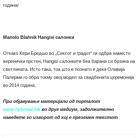
година/
Manolo Blahnik Hangisi салонки
Откако Кери Бредшо во „Сексот и градот“ ги одбра наместо
веренички прстен, Hangisi салонките беа барани си брзина на
светлината. Исто така, тоа што е познато е дека Оливија
Палерми го обра токму овој модел за свадбената церемонија
во 2014 година.
При објавување материјали од порталот
www.hybread.mk
во друг медиум, задолжително
наведете го изворот од кој е преземен текстот