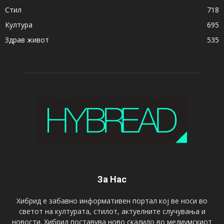
Стил
718
Култура
695
Здрав живот
535
За Нас
Хибрид е забавно информативен портал кој ве носи во
светот на културата, стилот, актуелните случувања и
новости. Хибрид поставува ново скалило во медиумскиот