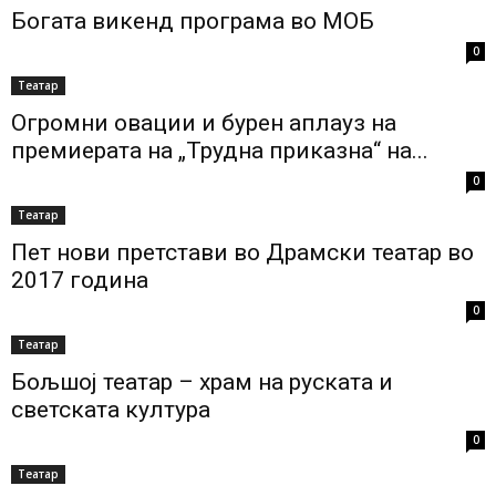
Богата викенд програма во МОБ
0
Театар
Огромни овации и бурен аплауз на
премиерата на „Трудна приказна“ на...
0
Театар
Пет нови претстави во Драмски театар во
2017 година
0
Театар
Бољшој театар – храм на руската и
светската култура
0
Театар