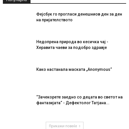
Фејсбук го прогласи денешниов ден за ден
на пријателството
Недопрена природа во кесичка чај -
Херавита чаеви за подобро здравје
Како настанала маската „Anonymous“
“Зачекорете заедно со децата во светот на
фантазијата“ - Дефектолог Татјана...
Прикажи повеќе