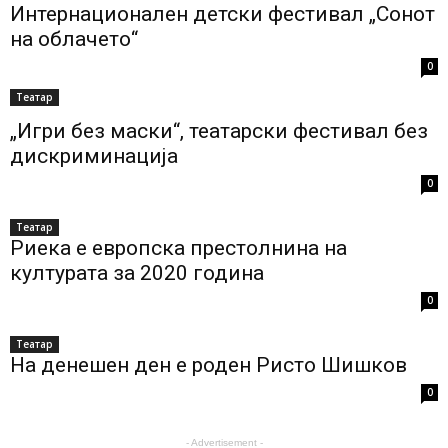
Интернационален детски фестивал „Сонот
на облачето“
0
Театар
„Игри без маски“, театарски фестивал без
дискриминација
0
Театар
Риека е европска престолнина на
културата за 2020 година
0
Театар
На денешен ден е роден Ристо Шишков
0
- Advertisement -