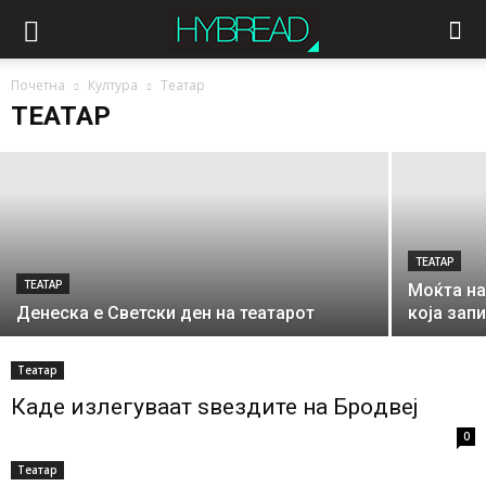
ТЕАТАР
Вечерва во МНТ гостува „Гавела“ од
Почетна
Култура
Театар
Загреб со „Крал Ричард Трети“
ТЕАТАР
ТЕАТАР
ТЕАТАР
Моќта на
Денеска е Светски ден на театарот
која зап
Театар
Каде излегуваат ѕвездите на Брoдвеј
0
Театар