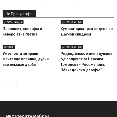
Не Пропуштајте
Дестинација
Дневно инфо
Плаошник, спокојна и
Хуманитарна трка за деца со
неверојатна глетка
Даунов синдром
Живот
Дневно инфо
Уметноста нè прави
Роденденско изненадување
ментално посилни, дури и
од сопругот за Невенка
ако немаме дарба
Томовска - Росоманова,
“Македонско девојче”...
Читателите Избраа